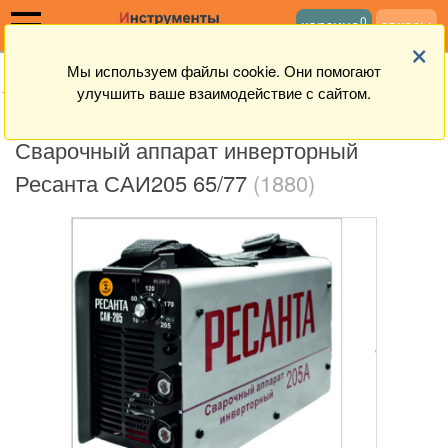
0
корзина
заказы
×
Мы используем файлы cookie. Они помогают
ая
→
Магазин
→
Инструменты
→
Сварочное оборудование
улучшить ваше взаимодействие с сайтом.
Сварочный аппарат инверторный
Ресанта САИ205 65/77
(1880)